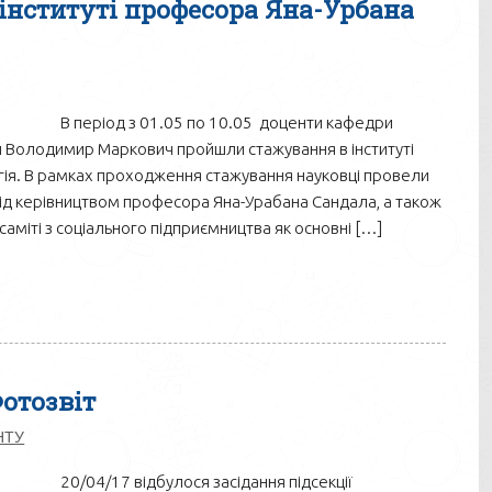
інституті професора Яна-Урбана
В період з 01.05 по 10.05 доценти кафедри
 Володимир Маркович пройшли стажування в інституті
ія. В рамках проходження стажування науковці провели
під керівництвом професора Яна-Урабана Сандала, а також
аміті з соціального підприємництва як основні […]
Фотозвіт
НТУ
20/04/17 відбулося засідання підсекції