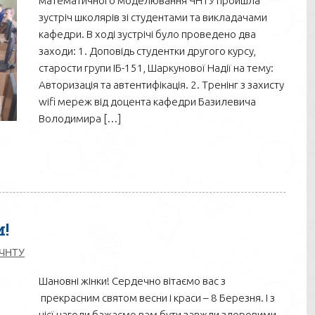
математичного моделювання ЧНТУ пройшла
зустріч школярів зі студентами та викладачами
кафедри. В ході зустрічі було проведено два
заходи: 1. Доповідь студентки другого курсу,
старости групи ІБ-151, Шаркунової Надії на тему:
Авторизація та автентифікація. 2. Тренінг з захисту
wifi мереж від доцента кафедри Базилевича
Володимира […]
и!
ЧНТУ
Шановні жінки! Сердечно вітаємо вас з
прекрасним святом весни і краси – 8 Березня. І з
цієї нагоди бажаємо вам бути завжди здоровими,