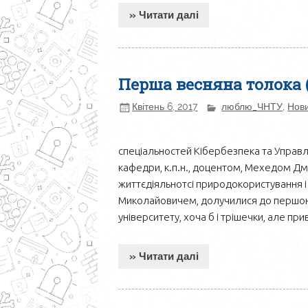
» Читати далі
Перша весняна толока (
Квітень 6, 2017
люблю_ЧНТУ
,
Нов
спеціальностей Кібербезпека та Управ
кафедри, к.п.н., доцентом, Мехедом 
життєдіяльнотсі природокористування і
Миколайовичем, долучилися до першою 
університету, хоча б і трішечки, але пр
» Читати далі