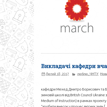
Викладачі кафедри вча
Лютий 18, 2017
люблю_ЧНТУ
,
Нов
кафедри Мехед Дмитро Борисович та 
зимовій школі від British Council Ukraine
Medium of Instruction) в рамках проект
“зробити внесок у процес якісних змін [