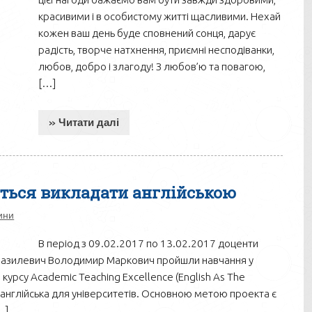
красивими і в особистому житті щасливими. Нехай
кожен ваш день буде сповнений сонця, дарує
радість, творче натхнення, приємні несподіванки,
любов, добро і злагоду! З любов’ю та повагою,
[…]
» Читати далі
ться викладати англійською
ини
В період з 09.02.2017 по 13.02.2017 доценти
Базилевич Володимир Маркович пройшли навчання у
 з курсу Academic Teaching Excellence (English As The
у англійська для університетів. Основною метою проекта є
…]