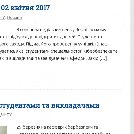
02 квітня 2017
ТУ
,
Новини
В сонячний недільний день у Чернігівському
теті відбувся день відкритих дверей. Студенти та
го заходу. Під час його проведення учні шкіл (і наші
куватись як зі студентами спеціальностой Кібербезпека та
к і з викладчами та завідувачем кафедри. Захід […]
і студентами та викладачами
_ЧНТУ
29 березня на кафедрі кібербезпеки та