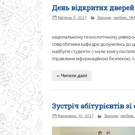
День відкритих дверей 
Квітень 6, 2017
Заходи
,
люблю_ЧН
національному технологічному універси
співробітники кафедри долучились до цьо
майбутні студенти:-) мали зомгу поспіл
Управління інформаційною безпекою, та
» Читати далі
Зустріч абітурієнтів з
Березень 30, 2017
Заходи
,
люблю