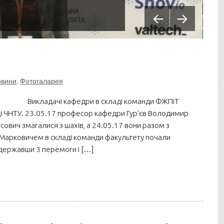
овини
,
Фотогаларея
Викладачі кафедри в складі команди ФЖПіТ
ді ЧНТУ. 23.05.17 професор кафедри Гур’єв Володимир
ович змагалися з шахів, а 24.05.17 вони разом з
арковичем в складі команди факультету почали
одержавши 3 перемоги і […]