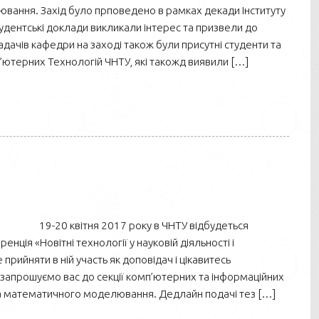
вання. Захід було прповедено в рамках декади Інституту
удентські доклади викликали інтерес та призвели до
ладачів кафедри на заході також були присутні студенти та
ютерних Технологій ЧНТУ, які такожд виявили […]
19-20 квітня 2017 року в ЧНТУ відбудеться
нція «Новітні технології у науковій діяльності і
рийняти в ній участь як доповідач і цікавитесь
запрошуємо вас до секції комп’ютерних та інформаційних
 та математичного моделювання. Дедлайн подачі тез […]