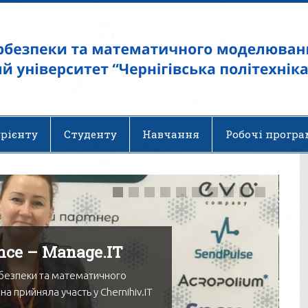
не результат. Брюс Шнайер
урієнту
Студенту
Навчання
Робочі прогр
ence – Manage.IT
рбезпеки та математичного
 прийняла участь у Chernihiv.IT