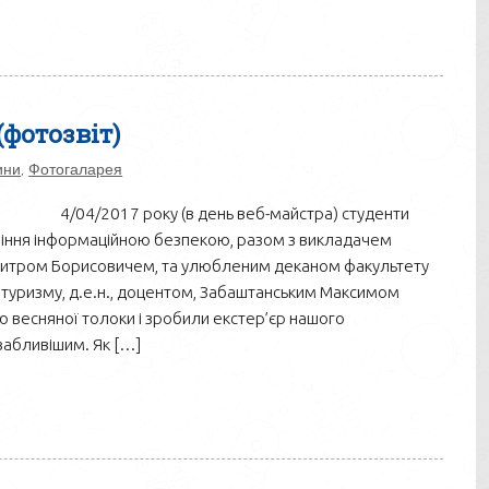
фотозвіт)
ини
,
Фотогаларея
4/04/2017 року (в день веб-майстра) студенти
ління інформаційною безпекою, разом з викладачем
Дмитром Борисовичем, та улюбленим деканом факультету
 туризму, д.е.н., доцентом, Забаштанським Максимом
весняної толоки і зробили екстер’єр нашого
ивабливішим. Як […]