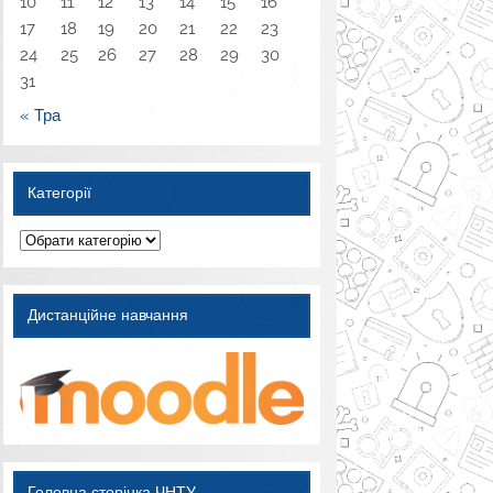
10
11
12
13
14
15
16
Викладачі кафедри разом із студентами третього та четвертого
17
18
19
20
21
22
23
курсів спеціальності «Кібербезпека» відвідали щорічну виставку
24
25
26
27
28
29
30
«Безпека», […]
31
Читати далі »
« Тра
Категорії
Категорії
Дистанційне навчання
Головна сторінка ЧНТУ