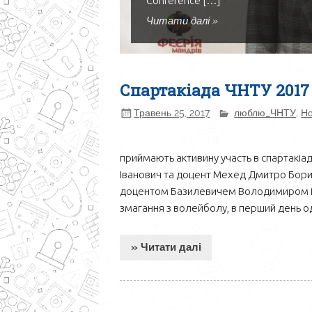
Conference […]
Читати далі »
Спартакіада ЧНТУ 2017
Травень 25, 2017
люблю_ЧНТУ
,
Н
приймають активину участь в спартакіа
Іванович та доцент Мехед Дмитро Борис
доцентом Базилевичем Володимиром М
змагання з волейболу, в перший день 
» Читати далі