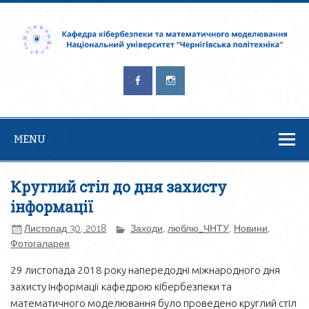
Кафедра
Безпека – це процес, а не результат. Брюс Шнайер
кібербезпеки та
математичного
моделювання
MENU
Круглий стіл до дня захисту
інформації
Листопад 30, 2018
Заходи
,
люблю_ЧНТУ
,
Новини
,
Фотогаларея
29 листопада 2018 року напередодні міжнародного дня
захисту інформації кафедрою кібербезпеки та
математичного моделювання було проведено круглий стіл