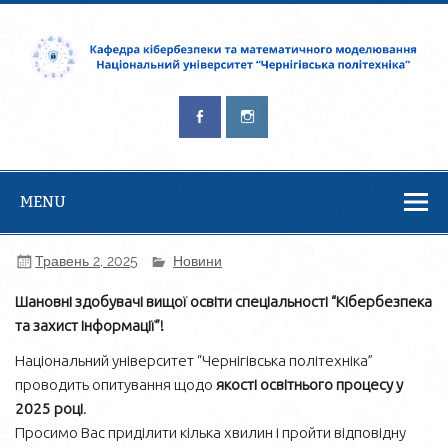
Кафедра
Безпека – це процес, а не результат. Брюс Шнайер
кібербезпеки та
математичного
моделювання
MENU
Травень 2, 2025
Новини
Шановні здобувачі вищої освіти спеціальності “Кібербезпека
та захист інформації”!
Національний університет “Чернігівська політехніка”
проводить опитування щодо
якості освітнього процесу у
2025 році
.
Просимо Вас приділити кілька хвилин і пройти відповідну