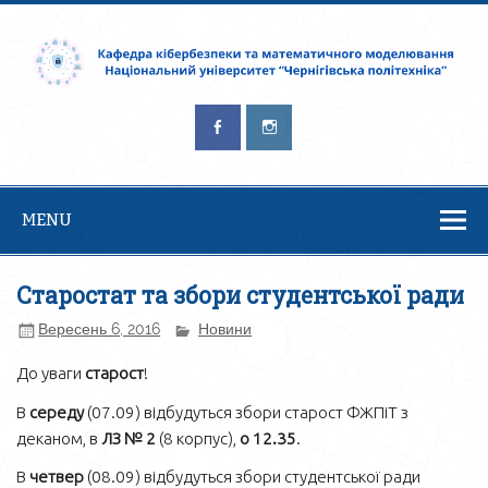
Кафедра
Безпека – це процес, а не результат. Брюс Шнайер
кібербезпеки та
математичного
моделювання
MENU
Старостат та збори студентської ради
Вересень 6, 2016
Новини
До уваги
старост
!
В
середу
(07.09) відбудуться збори старост ФЖПіТ з
деканом, в
ЛЗ № 2
(8 корпус),
о 12.35
.
В
четвер
(08.09) відбудуться збори студентської ради