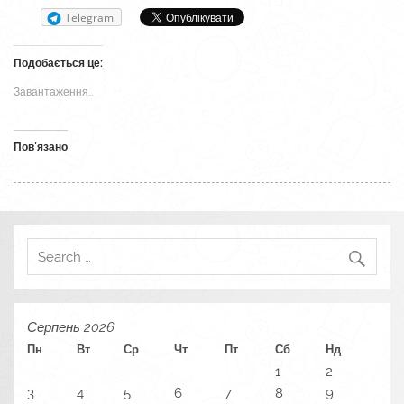
Telegram
Подобається це:
Завантаження…
Пов’язано
Серпень 2026
Пн
Вт
Ср
Чт
Пт
Сб
Нд
1
2
3
4
5
6
7
8
9